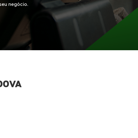
seu negócio.
00VA